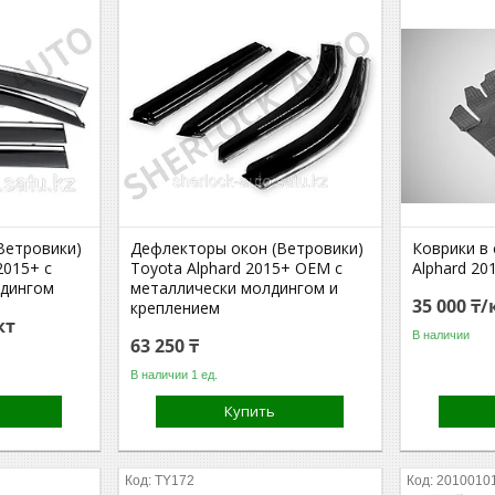
Ветровики)
Дефлекторы окон (Ветровики)
Коврики в 
2015+ с
Toyota Alphard 2015+ OEM с
Alphard 20
лдингом
металлически молдингом и
35 000 ₸
креплением
кт
В наличии
63 250 ₸
В наличии 1 ед.
Купить
TY172
2010010