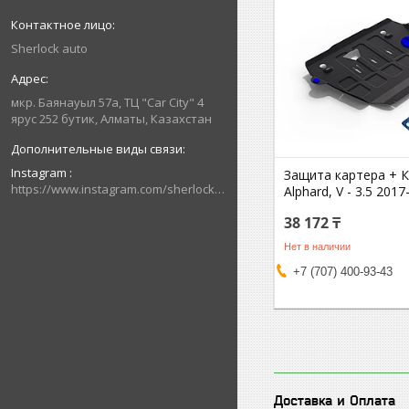
Sherlock auto
мкр. Баянауыл 57а, ТЦ "Car Сity" 4
ярус 252 бутик, Алматы, Казахстан
Instagram
Защита картера + 
https://www.instagram.com/sherlock_auto_store
Alphard, V - 3.5 2017
38 172 ₸
Нет в наличии
+7 (707) 400-93-43
Доставка и Оплата