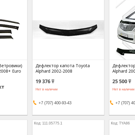
Ветровики)
Дефлектор капота Toyota
Дефлектор
2008+ Euro
Alphard 2002-2008
Alphard 20
19 376 ₸
25 500 ₸
кт
Нет в наличии
Нет в наличии
+7 (707) 400-93-43
+7 (707) 4
111.05775.1
TYA86