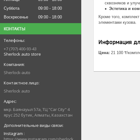
сквозняков и улу
Суббота
09:00
18:00
Эстетика и ко
Кроме того, комплек
Воскресенье
09:00
18:00
элементами кузова.
КОНТАКТЫ
Информация дл
+7 (707) 400-93-43
Цена:
21 100 ₸/компл
Sherlock auto store
Sherlock-auto
Sherlock auto
мкр. Баянауыл 57а, ТЦ "Car Сity" 4
ярус 252 бутик, Алматы, Казахстан
Instagram
https://www.instagram.com/sherlock_auto_store