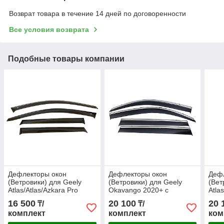
Возврат товара в течение 14 дней по договоренности
Все условия возврата
Подобные товары компании
Дефлекторы окон
Дефлекторы окон
Деф
(Ветровики) для Geely
(Ветровики) для Geely
(Вет
Atlas/Atlas/Azkara Pro
Okavango 2020+ с
Atla
2021+
металлическим
мета
16 500
20 100
20 
₸/
₸/
молдингом
комплект
комплект
ком