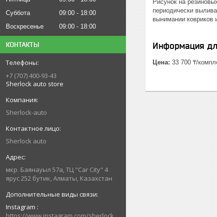
Рисунок на резиновых
периодически выливат
Суббота
09:00
18:00
вынимании ковриков и
Воскресенье
09:00
18:00
КОНТАКТЫ
Информация дл
Цена:
33 700 ₸/компл
+7 (707) 400-93-43
Sherlock auto store
Sherlock-auto
Sherlock auto
мкр. Баянауыл 57а, ТЦ "Car Сity" 4
ярус 252 бутик, Алматы, Казахстан
Instagram
https://www.instagram.com/sherlock_auto_store