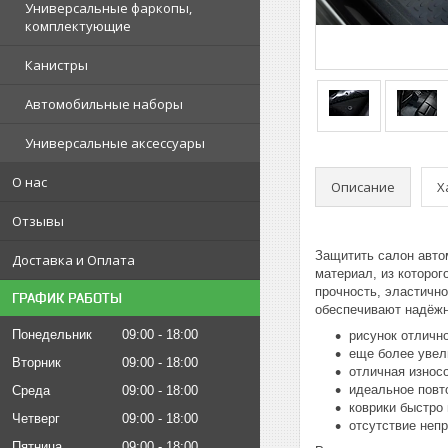
Универсальные фаркопы,
комплектующие
Канистры
Автомобильные наборы
Универсальные аксессуары
О нас
Описание
Х
Отзывы
Защитить салон автом
Доставка и Оплата
материал, из которог
прочность, эластично
ГРАФИК РАБОТЫ
обеспечивают надёжн
Понедельник
09:00
18:00
рисунок отлично
еще более увел
Вторник
09:00
18:00
отличная износ
идеальное повт
Среда
09:00
18:00
коврики быстро
Четверг
09:00
18:00
отсутствие непр
Пятница
09:00
18:00