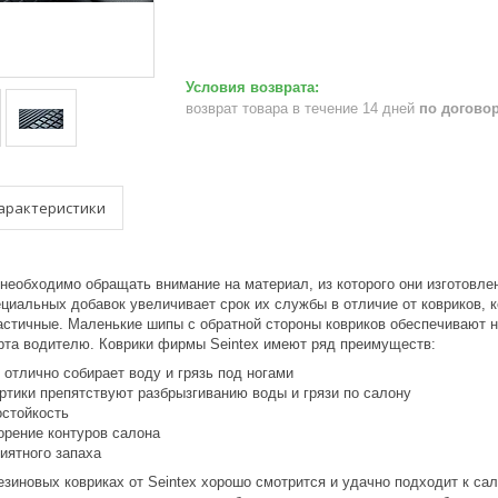
возврат товара в течение 14 дней
по догово
арактеристики
необходимо обращать внимание на материал, из которого они изготовле
ециальных добавок увеличивает срок их службы в отличие от ковриков,
ластичные. Маленькие шипы с обратной стороны ковриков обеспечивают 
та водителю. Коврики фирмы Seintex имеют ряд преимуществ:
 отлично собирает воду и грязь под ногами
ртики препятствуют разбрызгиванию воды и грязи по салону
остойкость
орение контуров салона
иятного запаха
езиновых ковриках от Seintex хорошо смотрится и удачно подходит к са