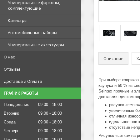
Универсальные фаркопы,
комплектующие
Канистры
Автомобильные наборы
Универсальные аксессуары
О нас
Описание
Х
Отзывы
При выборе ковриков 
Доставка и Оплата
каучука и 60 % из сп
Seintex прочные и э
ГРАФИК РАБОТЫ
доставляя дискомфор
Понедельник
09:00
18:00
рисунок «сетка»
увеличенные бо
Вторник
09:00
18:00
отличная износ
идеальное повт
Среда
09:00
18:00
отсутствие непр
Четверг
09:00
18:00
Рисунок «сетка» на р
Пятница
09:00
18:00