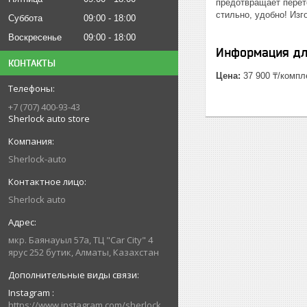
предотвращает перете
стильно, удобно! Изг
Суббота
09:00
18:00
Воскресенье
09:00
18:00
Информация дл
КОНТАКТЫ
Цена:
37 900 ₸/компл
+7 (707) 400-93-43
Sherlock auto store
Sherlock-auto
Sherlock auto
мкр. Баянауыл 57а, ТЦ "Car Сity" 4
ярус 252 бутик, Алматы, Казахстан
Instagram
https://www.instagram.com/sherlock_auto_store