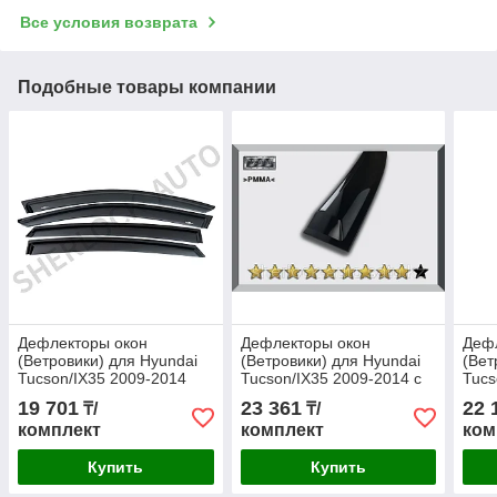
Все условия возврата
Подобные товары компании
Дефлекторы окон
Дефлекторы окон
Деф
(Ветровики) для Hyundai
(Ветровики) для Hyundai
(Вет
Tucson/IX35 2009-2014
Tucson/IX35 2009-2014 с
Tucs
хромированной вставкой
19 701
23 361
22 
₸/
₸/
OEM
комплект
комплект
ком
Купить
Купить