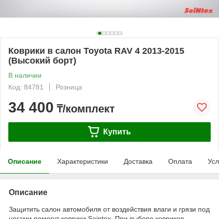
Коврики в салон Toyota RAV 4 2013-2015
(Высокий борт)
В наличии
Код: 84781
Розница
34 400
₸/комплект
Купить
Описание
Характеристики
Доставка
Оплата
Усл
Описание
Защитить салон автомобиля от воздействия влаги и грязи под
ногами помогут коврики Seintex. При выборе ковриков