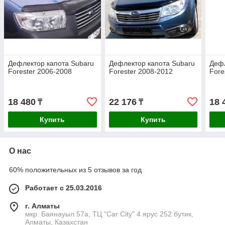
Дефлектор капота Subaru
Дефлектор капота Subaru
Дефл
Forester 2006-2008
Forester 2008-2012
Fore
18 480
22 176
18 
₸
₸
Купить
Купить
О нас
60% положительных из 5 отзывов за год
Работает с 25.03.2016
г. Алматы
мкр. Баянауыл 57а, ТЦ "Car Сity" 4 ярус 252 бутик,
Алматы, Казахстан