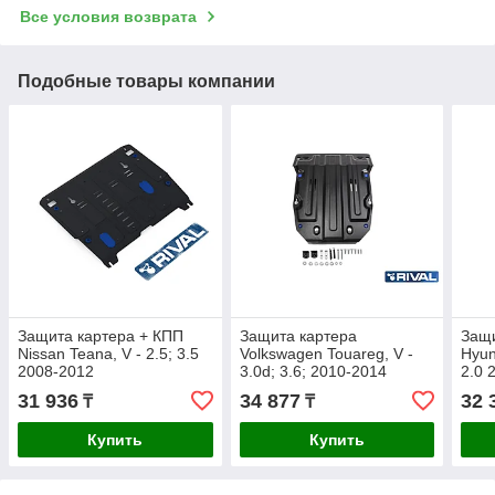
Все условия возврата
Подобные товары компании
Защита картера + КПП
Защита картера
Защи
Nissan Teana, V - 2.5; 3.5
Volkswagen Touareg, V -
Hyun
2008-2012
3.0d; 3.6; 2010-2014
2.0 
31 936
34 877
32 
₸
₸
Купить
Купить