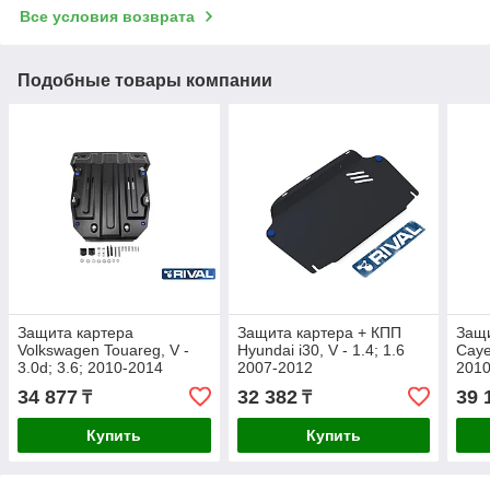
Все условия возврата
Подобные товары компании
Защита картера
Защита картера + КПП
Защи
Volkswagen Touareg, V -
Hyundai i30, V - 1.4; 1.6
Caye
3.0d; 3.6; 2010-2014
2007-2012
2010
34 877
32 382
39 
₸
₸
Купить
Купить