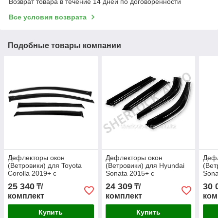
Возврат товара в течение 14 дней по договоренности
Все условия возврата
Подобные товары компании
Дефлекторы окон
Дефлекторы окон
Деф
(Ветровики) для Toyota
(Ветровики) для Hyundai
(Вет
Corolla 2019+ с
Sonata 2015+ с
Sona
хромированным
хромированным
мет
25 340
24 309
30 
₸/
₸/
молдингом
молдингом
мол
комплект
комплект
ком
Купить
Купить