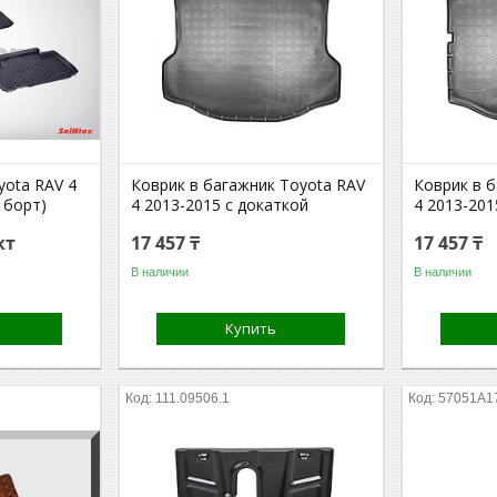
yota RAV 4
Коврик в багажник Toyota RAV
Коврик в 
 борт)
4 2013-2015 с докаткой
4 2013-201
кт
17 457 ₸
17 457 ₸
В наличии
В наличии
Купить
111.09506.1
57051A1