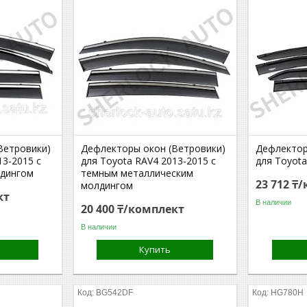
Ветровики)
Дефлекторы окон (Ветровики)
Дефлектор
13-2015 с
для Toyota RAV4 2013-2015 с
для Toyota
лдингом
темным металлическим
23 712 ₸
молдингом
кт
В наличии
20 400 ₸/комплект
В наличии
Купить
BG542DF
HG780H