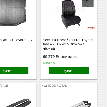
багажник Toyota RAV
Чехлы автомобильные Toyota
5
Rav 4 2013-2015 Экокожа
чёрный
60 279 ₸/комплект
В наличии
Купить
Купить
73ALB
57051F173AL