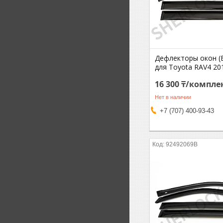
Дефлекторы окон (
для Toyota RAV4 20
16 300 ₸/компле
Нет в наличии
+7 (707) 400-93-43
92492069B