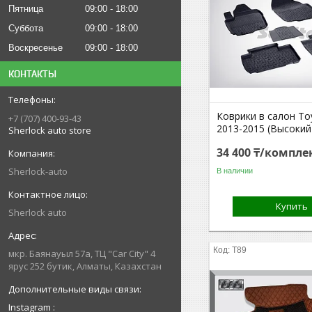
Пятница
09:00
18:00
Суббота
09:00
18:00
Воскресенье
09:00
18:00
КОНТАКТЫ
Коврики в салон To
+7 (707) 400-93-43
2013-2015 (Высокий
Sherlock auto store
34 400 ₸/компле
Sherlock-auto
В наличии
Купить
Sherlock auto
T89
мкр. Баянауыл 57а, ТЦ "Car Сity" 4
ярус 252 бутик, Алматы, Казахстан
Instagram