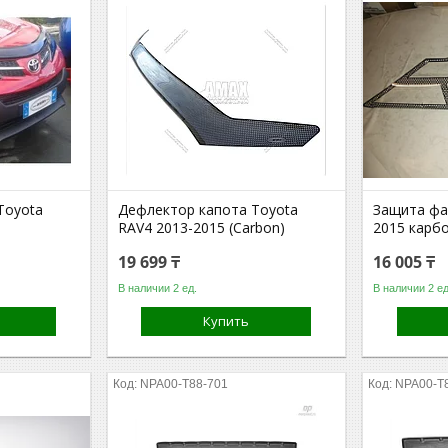
Toyota
Дефлектор капота Toyota
Защита фа
RAV4 2013-2015 (Carbon)
2015 карб
19 699 ₸
16 005 ₸
В наличии 2 ед.
В наличии 2 ед
Купить
NPA00-T88-701
NPA00-T