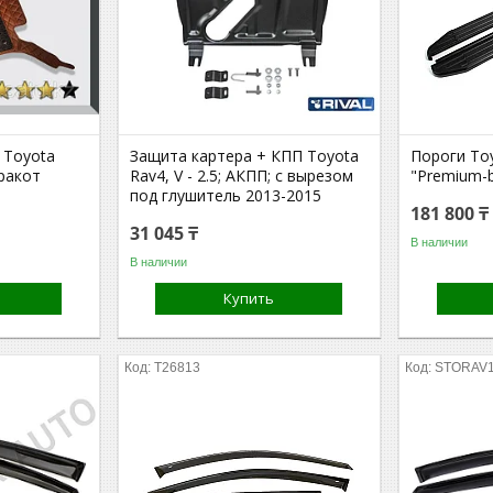
 Toyota
Защита картера + КПП Toyota
Пороги Toy
ракот
Rav4, V - 2.5; АКПП; с вырезом
"Premium-b
под глушитель 2013-2015
181 800 ₸
31 045 ₸
В наличии
В наличии
Купить
T26813
STORAV