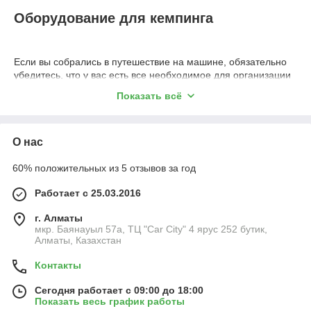
Оборудование для кемпинга
Если вы собрались в путешествие на машине, обязательно
убедитесь, что у вас есть все необходимое для организации
комфортного отдыха. Даже если вы любите экстремальные
Показать всё
приключения, без многого оборудования для кемпинга не
обойтись. В нашем интернет-магазине вы сможете найти
практичные и самые востребованные решения. За многие
годы товары этой категории стали многофункциональными и
О нас
удобными в использовании. Поэтому даже в багажник
маленькой легковушки можно сложить все необходимое.
60% положительных из 5 отзывов за год
У каждого человека есть свои предпочтения, поэтому наши
Работает с 25.03.2016
специалисты всегда уточняют какой формат отдыха
планирует клиент и предлагает подходящие варианты. У нас
г. Алматы
в наличии есть:
мкр. Баянауыл 57а, ТЦ "Car Сity" 4 ярус 252 бутик,
Алматы, Казахстан
Автохолодильники. С его помощью даже в самый
жаркий день ваша еда не испортится, а холодные
Контакты
напитки останутся все такими же вкусными.
Конструкция включает в себя цельный облегченный
Сегодня работает с 09:00 до 18:00
алюминиевый корпус, который обеспечивает
Показать весь график работы
повышенную герметичность и высокие изотермические