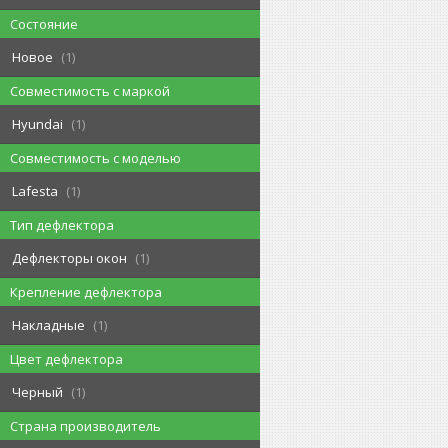
Состояние
Новое
1
Совместимость с маркой
Hyundai
1
Совместимость с моделью
Lafesta
1
Тип дефлектора
Дефлекторы окон
1
Крепление дефлектора
Накладные
1
Цвет дефлектора
Черный
1
Страна производитель