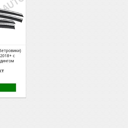
Ветровики)
 2018+ с
лдингом
кт