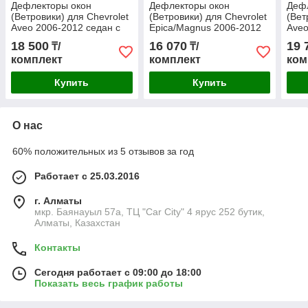
Дефлекторы окон
Дефлекторы окон
Деф
(Ветровики) для Chevrolet
(Ветровики) для Chevrolet
(Вет
Aveo 2006-2012 седан с
Epica/Magnus 2006-2012
Aveo
металлическим
седан
ЗАЗ 
18 500
16 070
19 
₸/
₸/
молдингом
комплект
комплект
ком
Купить
Купить
О нас
60% положительных из 5 отзывов за год
Работает с 25.03.2016
г. Алматы
мкр. Баянауыл 57а, ТЦ "Car Сity" 4 ярус 252 бутик,
Алматы, Казахстан
Контакты
Сегодня работает с 09:00 до 18:00
Показать весь график работы