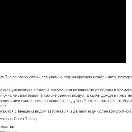
ra Tuning разработаны специально под конкретную модель авто, повтор
иркуляция воздуха в салоне автомобиля независимо от погоды и времени
 окна не запотевают, в салоне свежий воздух, а капли дождя и грязь н
родинамическая форма направляет воздушный поток в авто так, чтобы 
биле
етаются с внешним видом автомобиля и делают езду более комфортной 
торов Cobra Tuning:
пластик
 выгоранию