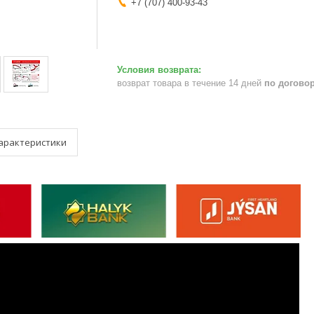
+7 (707) 400-93-43
возврат товара в течение 14 дней
по догово
арактеристики