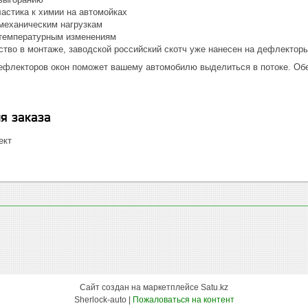
ластика к химии на автомойках
 механическим нагрузкам
 температурным изменениям
бство в монтаже, заводской российский скотч уже нанесен на дефлектор
ефлекторов окон поможет вашему автомобилю выделиться в потоке. Обе
я заказа
ект
Сайт создан на маркетплейсе
Satu.kz
Sherlock-auto |
Пожаловаться на контент