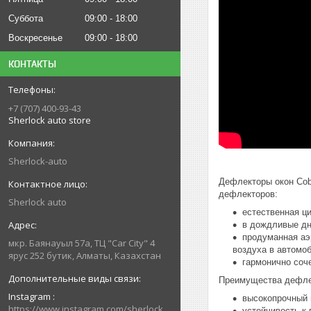
Суббота
09:00
18:00
Воскресенье
09:00
18:00
КОНТАКТЫ
+7 (707) 400-93-43
Sherlock auto store
Sherlock-auto
Дефлекторы окон Cob
дефлекторов:
Sherlock auto
естественная ц
в дождливые дни
продуманная аэ
мкр. Баянауыл 57а, ТЦ "Car Сity" 4
воздуха в автомо
ярус 252 бутик, Алматы, Казахстан
гармонично соч
Преимущества дефлек
Instagram
высокопрочный 
https://www.instagram.com/sherlock_auto_store
устойчивость к