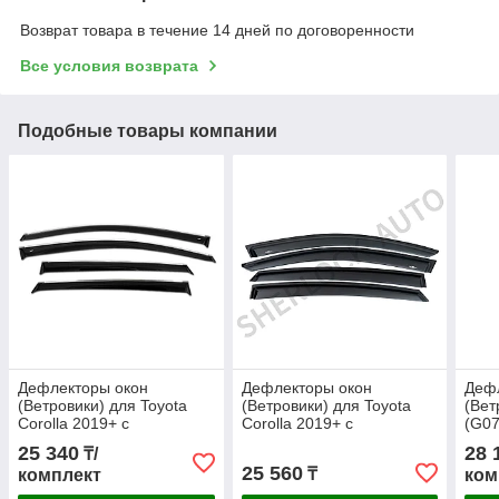
Возврат товара в течение 14 дней по договоренности
Все условия возврата
Подобные товары компании
Дефлекторы окон
Дефлекторы окон
Деф
(Ветровики) для Toyota
(Ветровики) для Toyota
(Вет
Corolla 2019+ с
Corolla 2019+ с
(G07
хромированным
хромированным
хро
25 340
28 
₸/
молдингом
молдингом
мол
25 560
₸
комплект
ком