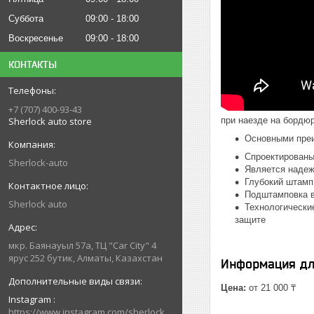
Суббота
09:00
18:00
Воскресенье
09:00
18:00
КОНТАКТЫ
+7 (707) 400-93-43
Sherlock auto store
при наезде на бордю
Основными пре
Спроектированы
Sherlock-auto
Является надеж
Глубокий штамп
Подштамповка в
Sherlock auto
Технологически
защите
мкр. Баянауыл 57а, ТЦ "Car Сity" 4
ярус 252 бутик, Алматы, Казахстан
Информация дл
Цена:
от 21 000 ₸
Instagram
https://www.instagram.com/sherlock_auto_store