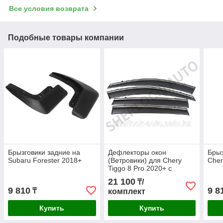
Все условия возврата
Подобные товары компании
Брызговики задние на
Дефлекторы окон
Брыз
Subaru Forester 2018+
(Ветровики) для Chery
Cher
Tiggo 8 Pro 2020+ с
тёмным металлическим
21 100
₸/
молдингом
9 810
9 8
₸
комплект
Купить
Купить