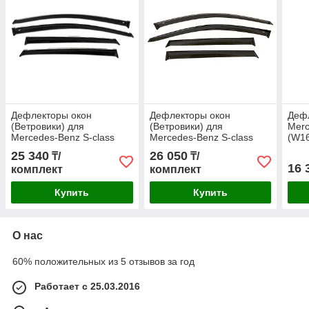
Дефлекторы окон
Дефлекторы окон
Деф
(Ветровики) для
(Ветровики) для
Merc
Mercedes-Benz S-class
Mercedes-Benz S-class
(W16
(W140) 1991-1999
W222 2013+ длинная база
25 340
26 050
₸/
₸/
короткая база с
с хромом
16 
комплект
комплект
хромированны
Купить
Купить
О нас
60% положительных из 5 отзывов за год
Работает с 25.03.2016