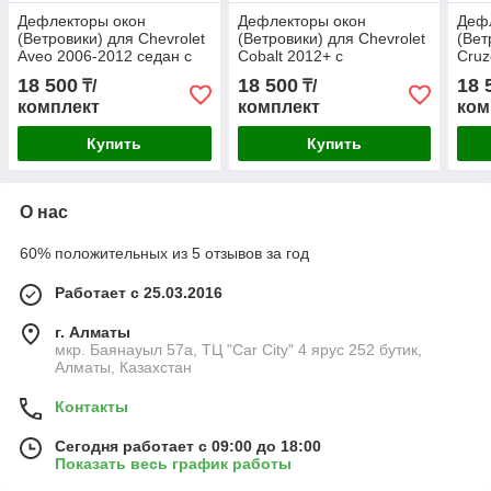
Дефлекторы окон
Дефлекторы окон
Деф
(Ветровики) для Chevrolet
(Ветровики) для Chevrolet
(Вет
Aveo 2006-2012 седан с
Cobalt 2012+ с
Cruz
металлическим
металлическим
мет
18 500
18 500
18 
₸/
₸/
молдингом
молдингом
мол
комплект
комплект
ком
Купить
Купить
О нас
60% положительных из 5 отзывов за год
Работает с 25.03.2016
г. Алматы
мкр. Баянауыл 57а, ТЦ "Car Сity" 4 ярус 252 бутик,
Алматы, Казахстан
Контакты
Сегодня работает с 09:00 до 18:00
Показать весь график работы