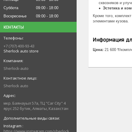
сквозняков и улу
Суббота
09:00
18:00
Эстетика и ко
Кроме того, комплек
Воскресенье
09:00
18:00
элементами кузова.
КОНТАКТЫ
Информация дл
+7 (707) 400-93-43
Цена:
21 600 ₸/компл
Sherlock auto store
Sherlock-auto
Sherlock auto
мкр. Баянауыл 57а, ТЦ "Car Сity" 4
ярус 252 бутик, Алматы, Казахстан
Instagram
https://www.instagram.com/sherlock_auto_store