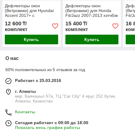
Дефлекторы окон
Дефлекторы окон
Деф
(Ветровики) для Hyundai
(Ветровики) для Honda
(Вет
Accent 2017+ с
Fit/Jazz 2007-2013 хэтчбэк
Fit/
металлическим
с металлическим
мет
12 600
15 400
16 
₸/
₸/
молдингом
молдингом
мол
комплект
комплект
ком
Купить
Купить
О нас
60% положительных из 5 отзывов за год
Работает с 25.03.2016
г. Алматы
мкр. Баянауыл 57а, ТЦ "Car Сity" 4 ярус 252 бутик,
Алматы, Казахстан
Контакты
Сегодня работает с 09:00 до 18:00
Показать весь график работы