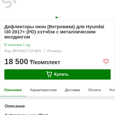
Дефлекторы окон (Ветровики) для Hyundai
i30 2017+ (PD) хэтчбэк с металлическим
молдингом
В наличии 1 ед.
Код: BHYI301723-W/S
Розница
18 500
₸/комплект
Купить
Описание
Характеристики
Доставка
Оплата
Усл
Описание
Дефлекторы окон Wind