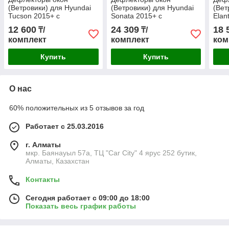
(Ветровики) для Hyundai
(Ветровики) для Hyundai
(Вет
Tucson 2015+ с
Sonata 2015+ с
Elan
металлическим
хромированным
тём
12 600
24 309
18 
₸/
₸/
молдингом
молдингом
мол
комплект
комплект
ком
Купить
Купить
О нас
60% положительных из 5 отзывов за год
Работает с 25.03.2016
г. Алматы
мкр. Баянауыл 57а, ТЦ "Car Сity" 4 ярус 252 бутик,
Алматы, Казахстан
Контакты
Сегодня работает с 09:00 до 18:00
Показать весь график работы