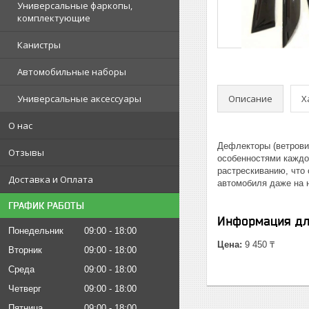
Универсальные фаркопы,
комплектующие
Канистры
Автомобильные наборы
Описание
Х
Универсальные аксессуары
О нас
Дефлекторы (ветрови
Отзывы
особенностями каждо
растрескиванию, что
Доставка и Оплата
автомобиля даже на 
ГРАФИК РАБОТЫ
Информация дл
Понедельник
09:00
18:00
Цена:
9 450 ₸
Вторник
09:00
18:00
Среда
09:00
18:00
Четверг
09:00
18:00
Пятница
09:00
18:00