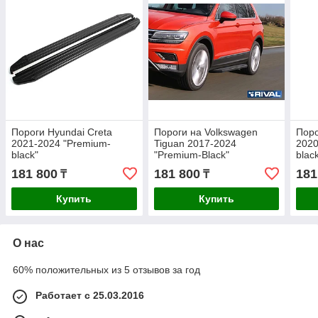
Пороги Hyundai Creta
Пороги на Volkswagen
Поро
2021-2024 "Premium-
Tiguan 2017-2024
2020
black"
"Premium-Black"
blac
181 800
181 800
181
₸
₸
Купить
Купить
О нас
60% положительных из 5 отзывов за год
Работает с 25.03.2016