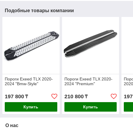
Подобные товары компании
Пороги Exeed TLX 2020-
Пороги Exeed TLX 2020-
Поро
2024 "Bmw-Style"
2024 "Premium"
2020
197 800
210 800
197
₸
₸
Купить
Купить
О нас