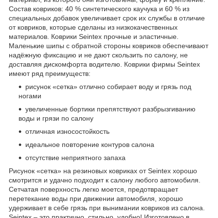
Состав ковриков: 40 % синтетического каучука и 60 % из
специальных добавок увеличивает срок их службы в отличие
от ковриков, которые сделаны из низкокачественных
материалов. Коврики Seintex прочные и эластичные.
Маленькие шипы с обратной стороны ковриков обеспечивают
надёжную фиксацию и не дают скользить по салону, не
доставляя дискомфорта водителю. Коврики фирмы Seintex
имеют ряд преимуществ:
рисунок «сетка» отлично собирает воду и грязь под
ногами
увеличенные бортики препятствуют разбрызгиванию
воды и грязи по салону
отличная износостойкость
идеальное повторение контуров салона
отсутствие неприятного запаха
Рисунок «сетка» на резиновых ковриках от Seintex хорошо
смотрится и удачно подходит к салону любого автомобиля.
Сетчатая поверхность легко моется, предотвращает
перетекание воды при движении автомобиля, хорошо
удерживает в себе грязь при вынимании ковриков из салона.
Seintex – это практично, стильно, удобно! Изготовлено в