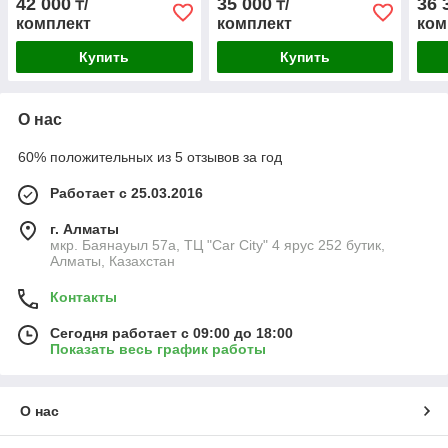
42 000
35 000
36 
₸/
₸/
комплект
комплект
ком
Купить
Купить
О нас
60% положительных из 5 отзывов за год
Работает с 25.03.2016
г. Алматы
мкр. Баянауыл 57а, ТЦ "Car Сity" 4 ярус 252 бутик,
Алматы, Казахстан
Контакты
Сегодня работает с 09:00 до 18:00
Показать весь график работы
О нас