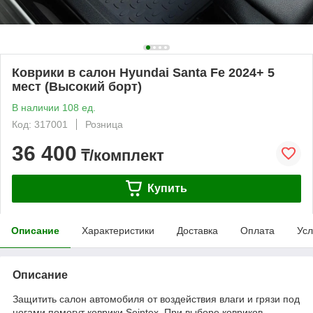
Коврики в салон Hyundai Santa Fe 2024+ 5
мест (Высокий борт)
В наличии 108 ед.
Код: 317001
Розница
36 400
₸/комплект
Купить
Описание
Характеристики
Доставка
Оплата
Усл
Описание
Защитить салон автомобиля от воздействия влаги и грязи под
ногами помогут коврики Seintex. При выборе ковриков