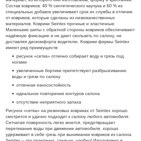
Состав ковриков: 40 % синтетического каучука и 60 % из
специальных добавок увеличивает срок их службы в отличие
от ковриков, которые сделаны из низкокачественных
материалов. Коврики Seintex прочные и эластичные.
Маленькие шипы с обратной стороны ковриков обеспечивают
надёжную фиксацию и не дают скользить по салону, не
доставляя дискомфорта водителю. Коврики фирмы Seintex
имеют ряд преимуществ:
рисунок «сетка» отлично собирает воду и грязь под
ногами
увеличенные бортики препятствуют разбрызгиванию
воды и грязи по салону
отличная износостойкость
идеальное повторение контуров салона
отсутствие неприятного запаха
Рисунок «сетка» на резиновых ковриках от Seintex хорошо
смотрится и удачно подходит к салону любого автомобиля.
Сетчатая поверхность легко моется, предотвращает
перетекание воды при движении автомобиля, хорошо
удерживает в себе грязь при вынимании ковриков из салона.
Seintex – это практично, стильно, удобно! Изготовлено в