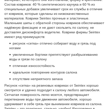
Состав ковриков: 40 % синтетического каучука и 60 % из
специальных добавок увеличивает срок их службы в отличие
от ковриков, которые сделаны из низкокачественных
материалов. Коврики Seintex прочные и эластичные.
Маленькие шипы с обратной стороны ковриков обеспечивают
надёжную фиксацию и не дают скользить по салону, не
доставляя дискомфорта водителю. Коврики фирмы Seintex
имеют ряд преимуществ:
рисунок «сетка» отлично собирает воду и грязь под
ногами
увеличенные бортики препятствуют разбрызгиванию
воды и грязи по салону
отличная износостойкость
идеальное повторение контуров салона
отсутствие неприятного запаха
Рисунок «сетка» на резиновых ковриках от Seintex хорошо
смотрится и удачно подходит к салону любого автомобиля.
Сетчатая поверхность легко моется, предотвращает
перетекание воды при движении автомобиля, хорошо
удерживает в себе грязь при вынимании ковриков из салона.
Seintex – это практично, стильно, удобно! Изготовлено в