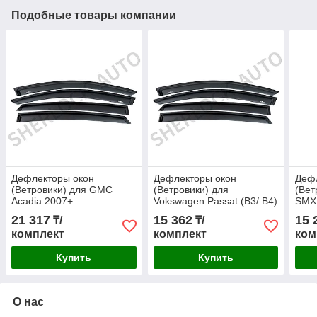
Подобные товары компании
Дефлекторы окон
Дефлекторы окон
Деф
(Ветровики) для GMC
(Ветровики) для
(Вет
Acadia 2007+
Vokswagen Passat (B3/ B4)
SMX
1988-1996 седан
21 317
15 362
15 
₸/
₸/
комплект
комплект
ком
Купить
Купить
О нас