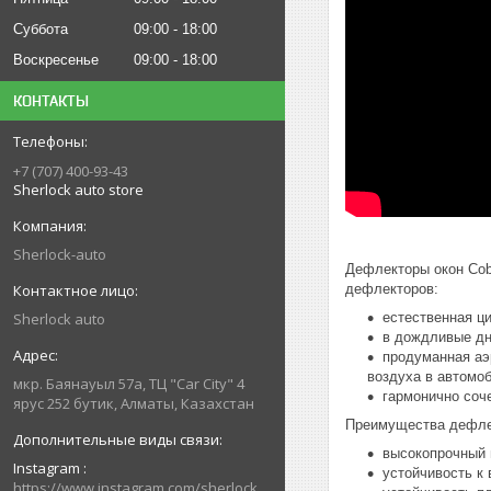
Суббота
09:00
18:00
Воскресенье
09:00
18:00
КОНТАКТЫ
+7 (707) 400-93-43
Sherlock auto store
Sherlock-auto
Дефлекторы окон Cob
дефлекторов:
Sherlock auto
естественная ц
в дождливые дни
продуманная аэ
воздуха в автомо
мкр. Баянауыл 57а, ТЦ "Car Сity" 4
гармонично соч
ярус 252 бутик, Алматы, Казахстан
Преимущества дефлек
высокопрочный 
Instagram
устойчивость к
https://www.instagram.com/sherlock_auto_store