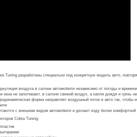
ra Tuning разработаны специально под конкретную модель авто, повтор
иркуляция воздуха в салоне автомобиля независимо от погоды и времени
 окна не запотевают, в салоне свежий воздух, а капли дождя и грязь н
родинамическая форма направляет воздушный поток в авто так, чтобы 
биле
етаются с внешним видом автомобиля и делают езду более комфортной 
торов Cobra Tuning:
пластик
 выгоранию