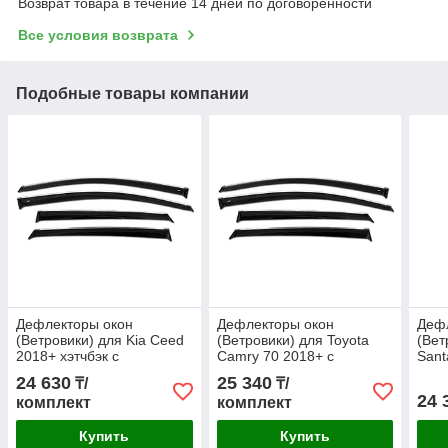
Возврат товара в течение 14 дней по договоренности
Все условия возврата
Подобные товары компании
Дефлекторы окон
Дефлекторы окон
Деф
(Ветровики) для Kia Ceed
(Ветровики) для Toyota
(Вет
2018+ хэтчбэк с
Camry 70 2018+ с
Sant
хромированным
хромированным
хро
24 630
25 340
₸/
₸/
молдингом
молдингом
мол
24 
комплект
комплект
Купить
Купить