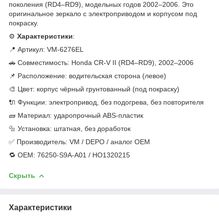
поколения (RD4–RD9), модельных годов 2002–2006. Это
оригинальное зеркало с электроприводом и корпусом под
покраску.
⚙️
Характеристики
:
📍 Артикул: VM-6276EL
🚗 Совместимость: Honda CR-V II (RD4–RD9), 2002–2006
📌 Расположение: водительская сторона (левое)
🎨 Цвет: корпус чёрный грунтованный (под покраску)
🔌 Функции: электропривод, без подогрева, без повторителя
🧱 Материал: ударопрочный ABS-пластик
🔩 Установка: штатная, без доработок
✅ Производитель: VM / DEPO / аналог OEM
🔁 OEM: 76250-S9A-A01 / HO1320215
Скрыть
Характеристики