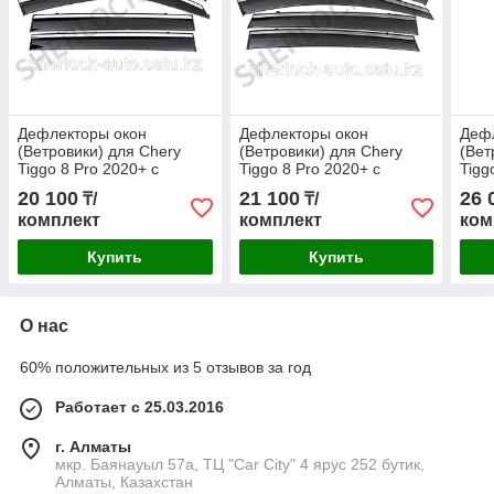
Дефлекторы окон
Дефлекторы окон
Деф
(Ветровики) для Chery
(Ветровики) для Chery
(Вет
Tiggo 8 Pro 2020+ с
Tiggo 8 Pro 2020+ с
Tigg
металлическим
тёмным металлическим
хро
20 100
21 100
26 
₸/
₸/
молдингом
молдингом
мол
комплект
комплект
ком
Купить
Купить
О нас
60% положительных из 5 отзывов за год
Работает с 25.03.2016
г. Алматы
мкр. Баянауыл 57а, ТЦ "Car Сity" 4 ярус 252 бутик,
Алматы, Казахстан