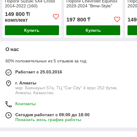
Пороги Suzuki SX4 Cross
Пороги Chevrolet Equinox
Поро
2014-2022 (160)
2020-2024 "Bmw-Style"
2020
149 800
₸/
197 800
149
₸
комплект
Купить
Купить
О нас
60% положительных из 5 отзывов за год
Работает с 25.03.2016
г. Алматы
мкр. Баянауыл 57а, ТЦ "Car Сity" 4 ярус 252 бутик,
Алматы, Казахстан
Контакты
Сегодня работает с 09:00 до 18:00
Показать весь график работы