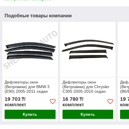
Подобные товары компании
Дефлекторы окон
Дефлекторы окон
Деф
(Ветровики) для BMW 3
(Ветровики) для Chrysler
(Вет
(E90) 2005-2011 седан
C300 2005-2010 седан
(B6/
19 703
16 780
19 
₸/
₸/
комплект
комплект
ком
Купить
Купить