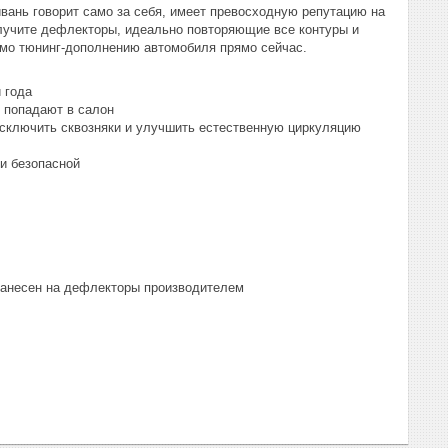
йвань говорит само за себя, имеет превосходную репутацию на
лучите дефлекторы, идеально повторяющие все контуры и
имо тюнинг-дополнению автомобиля прямо сейчас.
 года
е попадают в салон
исключить сквозняки и улучшить естественную циркуляцию
и безопасной
 нанесен на дефлекторы производителем