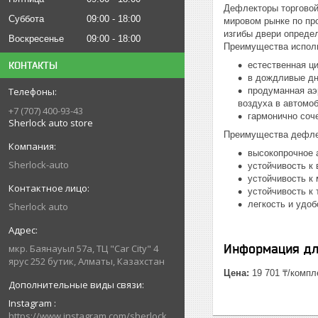
Дефлекторы торговой 
Суббота
09:00
18:00
мировом рынке по пр
изгибы двери опреде
Воскресенье
09:00
18:00
Преимущества испол
естественная ц
КОНТАКТЫ
в дождливые дни
продуманная аэ
воздуха в автомо
+7 (707) 400-93-43
гармонично соч
Sherlock auto store
Преимущества дефле
высокопрочное 
Sherlock-auto
устойчивость к
устойчивость к
устойчивость к
легкость и удо
Sherlock auto
Информация дл
мкр. Баянауыл 57а, ТЦ "Car Сity" 4
ярус 252 бутик, Алматы, Казахстан
Цена:
19 701 ₸/компл
Instagram
https://www.instagram.com/sherlock_auto_store