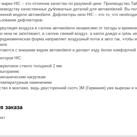
марки HIC – это отличное качество по разумной цене. Производство Та
оизводству качественных дубликатных деталей для автомобилей. Вы по
ленной модели автомобиля. Дефлекторы окон HIC – это то, что необход
ьзования дефлекторов:
иркуляция воздуха в салоне автомобиля независимо от погоды и времени
 окна не запотевают, в салоне свежий воздух, а капли дождя и грязь н
родинамическая форма направляет воздушный поток в авто так, чтобы 
биле
етаются с внешним видом автомобиля и делают езду более комфортной 
кторов HIC:
акриловое стекло толщиной 2 мм
 выгоранию
 механическим нагрузкам
 температурным изменениям
бство в монтаже, ведь двусторонний скотч 3М (Германия) уже вырезан и
я заказа
ект