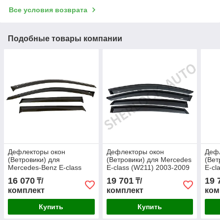
Все условия возврата
Подобные товары компании
Дефлекторы окон
Дефлекторы окон
Деф
(Ветровики) для
(Ветровики) для Mercedes
(Вет
Mercedes-Benz E-class
E-class (W211) 2003-2009
E-cl
(W211) 2003-2009 седан
седан
унив
16 070
19 701
19 
₸/
₸/
комплект
комплект
ком
Купить
Купить