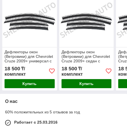
Дефлекторы окон
Дефлекторы окон
Деф
(Ветровики) для Chevrolet
(Ветровики) для Chevrolet
(Вет
Cruze 2009+ универсал с
Cruze 2009+ седан с
Cruz
металлическим
металлическим
мет
18 500
18 500
18 
₸/
₸/
молдингом
молдингом
мол
комплект
комплект
ком
Купить
Купить
О нас
60% положительных из 5 отзывов за год
Работает с 25.03.2016