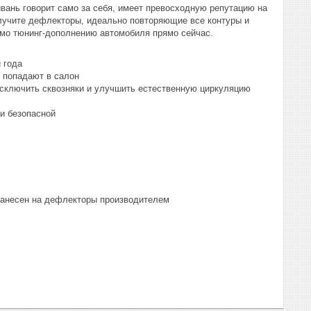
йвань говорит само за себя, имеет превосходную репутацию на
лучите дефлекторы, идеально повторяющие все контуры и
имо тюнинг-дополнению автомобиля прямо сейчас.
 года
е попадают в салон
исключить сквозняки и улучшить естественную циркуляцию
и безопасной
 нанесен на дефлекторы производителем