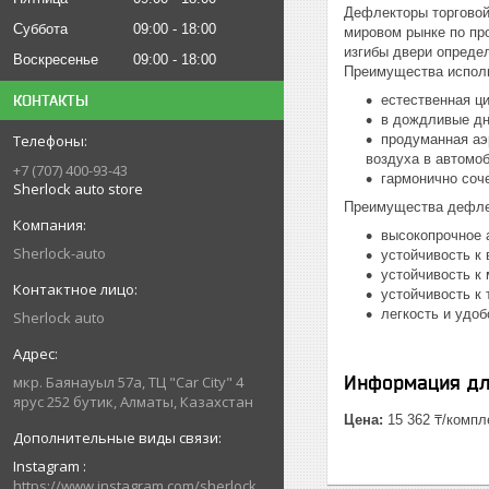
Дефлекторы торговой 
Суббота
09:00
18:00
мировом рынке по пр
изгибы двери опреде
Воскресенье
09:00
18:00
Преимущества испол
естественная ц
КОНТАКТЫ
в дождливые дни
продуманная аэ
воздуха в автомо
+7 (707) 400-93-43
гармонично соч
Sherlock auto store
Преимущества дефле
высокопрочное 
Sherlock-auto
устойчивость к
устойчивость к
устойчивость к
легкость и удо
Sherlock auto
Информация дл
мкр. Баянауыл 57а, ТЦ "Car Сity" 4
ярус 252 бутик, Алматы, Казахстан
Цена:
15 362 ₸/компл
Instagram
https://www.instagram.com/sherlock_auto_store