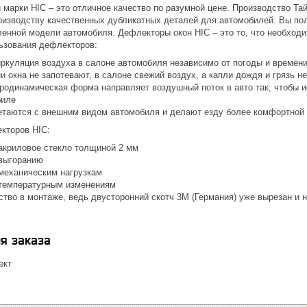
марки HIC – это отличное качество по разумной цене. Производство Та
оизводству качественных дубликатных деталей для автомобилей. Вы по
ленной модели автомобиля. Дефлекторы окон HIC – это то, что необход
ьзования дефлекторов:
иркуляция воздуха в салоне автомобиля независимо от погоды и времени
 окна не запотевают, в салоне свежий воздух, а капли дождя и грязь н
родинамическая форма направляет воздушный поток в авто так, чтобы 
биле
етаются с внешним видом автомобиля и делают езду более комфортной 
кторов HIC:
акриловое стекло толщиной 2 мм
 выгоранию
 механическим нагрузкам
 температурным изменениям
бство в монтаже, ведь двусторонний скотч 3М (Германия) уже вырезан и
я заказа
ект