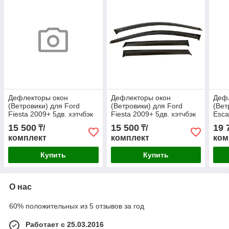
Дефлекторы окон
Дефлекторы окон
Деф
(Ветровики) для Ford
(Ветровики) для Ford
(Вет
Fiesta 2009+ 5дв. хэтчбэк
Fiesta 2009+ 5дв. хэтчбэк
Esca
201
15 500
15 500
19 
₸/
₸/
комплект
комплект
ком
Купить
Купить
О нас
60% положительных из 5 отзывов за год
Работает с 25.03.2016