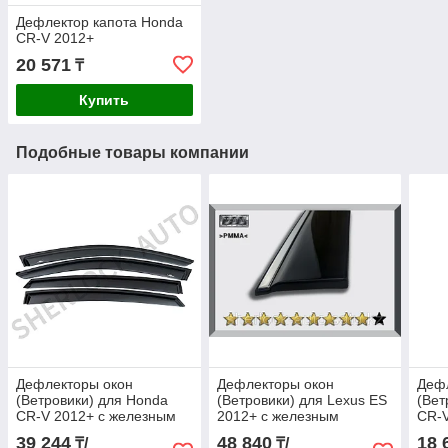
Дефлектор капота Honda
CR-V 2012+
20 571
₸
Купить
Подобные товары компании
Дефлекторы окон
Дефлекторы окон
Деф
(Ветровики) для Honda
(Ветровики) для Lexus ES
(Вет
CR-V 2012+ с железным
2012+ с железным
CR-V
молдингом и креплением
молдингом и
мет
39 244
48 840
18 
₸/
₸/