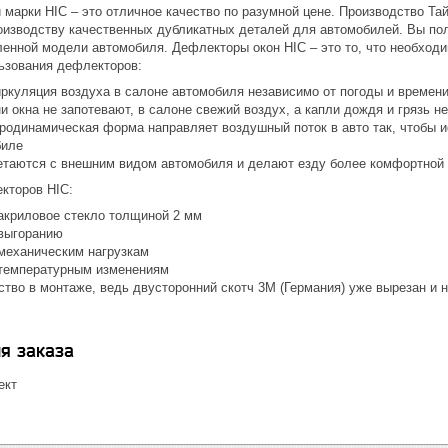
марки HIC – это отличное качество по разумной цене. Производство Та
оизводству качественных дубликатных деталей для автомобилей. Вы по
ленной модели автомобиля. Дефлекторы окон HIC – это то, что необход
ьзования дефлекторов:
иркуляция воздуха в салоне автомобиля независимо от погоды и времени
 окна не запотевают, в салоне свежий воздух, а капли дождя и грязь н
родинамическая форма направляет воздушный поток в авто так, чтобы 
биле
етаются с внешним видом автомобиля и делают езду более комфортной 
кторов HIC:
акриловое стекло толщиной 2 мм
 выгоранию
 механическим нагрузкам
 температурным изменениям
бство в монтаже, ведь двусторонний скотч 3М (Германия) уже вырезан и
я заказа
ект