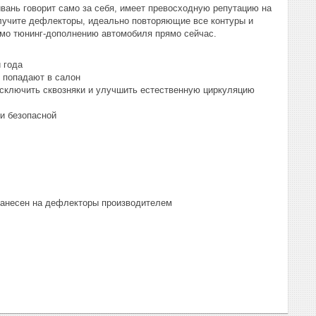
йвань говорит само за себя, имеет превосходную репутацию на
лучите дефлекторы, идеально повторяющие все контуры и
имо тюнинг-дополнению автомобиля прямо сейчас.
 года
е попадают в салон
исключить сквозняки и улучшить естественную циркуляцию
и безопасной
 нанесен на дефлекторы производителем