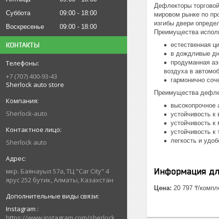
Дефлекторы торговой 
Суббота
09:00
18:00
мировом рынке по пр
изгибы двери опреде
Воскресенье
09:00
18:00
Преимущества испол
естественная ц
КОНТАКТЫ
в дождливые дни
продуманная аэ
воздуха в автомо
+7 (707) 400-93-43
гармонично соч
Sherlock auto store
Преимущества дефле
высокопрочное 
Sherlock-auto
устойчивость к
устойчивость к
устойчивость к
легкость и удо
Sherlock auto
Информация дл
мкр. Баянауыл 57а, ТЦ "Car Сity" 4
ярус 252 бутик, Алматы, Казахстан
Цена:
20 797 ₸/компл
Instagram
https://www.instagram.com/sherlock_auto_store