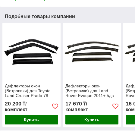
Подобные товары компании
Дефлекторы окон
Дефлекторы окон
Деф
(Ветровики) для Toyota
(Ветровики) для Land
(Вет
Land Cruiser Prado 78
Rover Evoque 2011+ 5дв.
Rove
1990-1996
2006
20 200
17 670
16 
₸/
₸/
комплект
комплект
ком
Купить
Купить