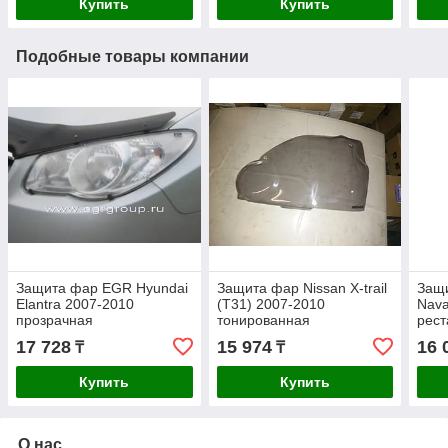
Купить
Купить
Подобные товары компании
Защита фар EGR Hyundai
Защита фар Nissan X-trail
Защи
Elantra 2007-2010
(T31) 2007-2010
Nava
прозрачная
тонированная
рест
17 728
15 974
16 
₸
₸
Купить
Купить
О нас