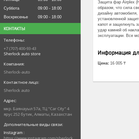
Защита фар Airplex (
образом, что сила св
Суббота
09:00
18:00
дизайну автомобиля, 
Воскресенье
09:00
18:00
установленной защито
капот и защелкнуть 
КОНТАКТЫ
удар камней об накл
эксплуатации. Все м
+7 (707) 400-93-43
Информация дл
Sherlock auto store
Цена:
16 005 ₸
Sherlock-auto
Sherlock auto
мкр. Баянауыл 57а, ТЦ "Car Сity" 4
ярус 252 бутик, Алматы, Казахстан
Instagram
https://www.instagram.com/sherlock_auto_store