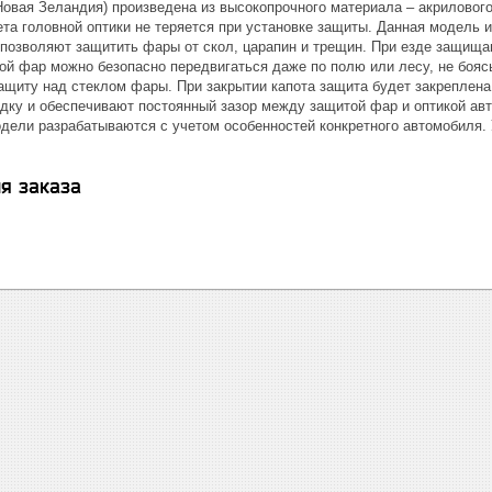
Новая Зеландия) произведена из высокопрочного материала – акриловог
ета головной оптики не теряется при установке защиты. Данная модель 
позволяют защитить фары от скол, царапин и трещин. При езде защищаю
й фар можно безопасно передвигаться даже по полю или лесу, не боясь
защиту над стеклом фары. При закрытии капота защита будет закрепл
адку и обеспечивают постоянный зазор между защитой фар и оптикой ав
одели разрабатываются с учетом особенностей конкретного автомобиля. 
я заказа