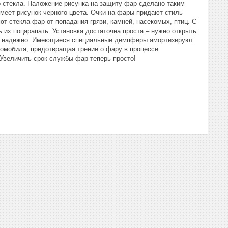
о стекла. Наложение рисунка на защиту фар сделано таким
имеет рисунок черного цвета. Очки на фары придают стиль
т стекла фар от попадания грязи, камней, насекомых, птиц. С
 их поцарапать. Установка достаточна проста – нужно открыть
ена надежно. Имеющиеся специальные демпферы амортизируют
томобиля, предотвращая трение о фару в процессе
Увеличить срок службы фар теперь просто!