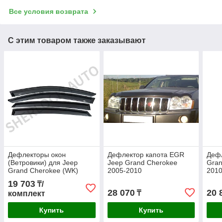
Все условия возврата
С этим товаром также заказывают
Дефлекторы окон
Дефлектор капота EGR
Дефл
(Ветровики) для Jeep
Jeep Grand Cherokee
Gran
Grand Cherokee (WK)
2005-2010
201
2005-2010
19 703
₸/
28 070
20 
₸
комплект
Купить
Купить