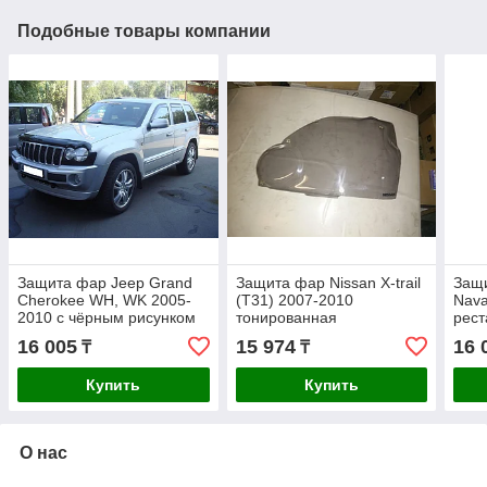
Подобные товары компании
Защита фар Jeep Grand
Защита фар Nissan X-trail
Защи
Cherokee WH, WK 2005-
(T31) 2007-2010
Nava
2010 с чёрным рисунком
тонированная
рест
16 005
15 974
16 
₸
₸
Купить
Купить
О нас