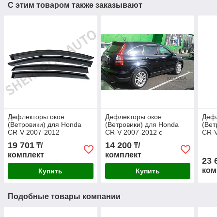
С этим товаром также заказывают
Дефлекторы окон
Дефлекторы окон
Деф
(Ветровики) для Honda
(Ветровики) для Honda
(Вет
CR-V 2007-2012
CR-V 2007-2012 с
CR-V
хромированным
19 701
14 200
₸/
₸/
молдингом и креплением
комплект
комплект
OEM
23 
ком
Купить
Купить
Подобные товары компании