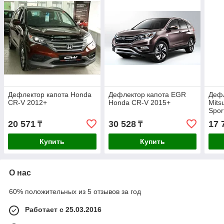
Дефлектор капота Honda
Дефлектор капота EGR
Деф
CR-V 2012+
Honda CR-V 2015+
Mits
Spor
20 571
30 528
17 
₸
₸
Купить
Купить
О нас
60% положительных из 5 отзывов за год
Работает с 25.03.2016